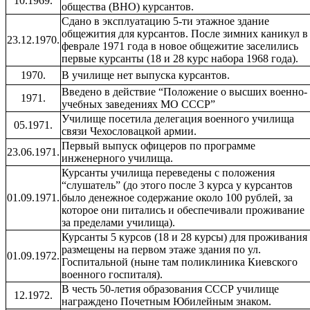
10.1969.
общества (ВНО) курсантов.
Сдано в эксплуатацию 5-ти этажное здание
общежития для курсантов. После зимних каникул в
23.12.1970.
феврале 1971 года в новое общежитие заселились
первые курсанты (18 и 28 курс набора 1968 года).
1970.
В училище нет выпуска курсантов.
Введено в действие “Положение о высших военно-
1971.
учебных заведениях МО СССР”
Училище посетила делегация военного училища
05.1971.
связи Чехословацкой армии.
Первый выпуск офицеров по программе
23.06.1971.
инженерного училища.
Курсанты училища переведены с положения
“слушатель” (до этого после 3 курса у курсантов
01.09.1971.
было денежное содержание около 100 рублей, за
которое они питались и обеспечивали проживание
за пределами училища).
Курсанты 5 курсов (18 и 28 курсы) для проживания
размещены на первом этаже здания по ул.
01.09.1972.
Госпитальной (ныне там поликлиника Киевского
военного госпиталя).
В честь 50-летия образования СССР училище
12.1972.
награждено Почетным Юбилейным знаком.