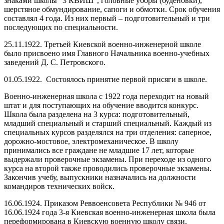
знаками школы “3 КВИШ”, головные уборы (буденовки),
шерстяное обмундирование, сапоги и обмотки. Срок обучения
составлял 4 года. Из них первый – подготовительный и три
последующих по специальности.
25.11.1922. Третьей Киевской военно-инженерной школе
было присвоено имя Главного Начальника военно-учебных
заведений Д. С. Петровского.
01.05.1922. Состоялось принятие первой присяги в школе.
Военно-инженерная школа с 1922 года переходит на новый
штат и для поступающих на обучение вводится конкурс.
Школа была разделена на 3 курса: подготовительный,
младший специальный и старший специальный. Каждый из
специальных курсов разделялся на три отделения: саперное,
дорожно-мостовое, электромеханическое. В школу
принимались все граждане не младшие 17 лет, которые
выдержали проверочные экзамены. При переходе из одного
курса на второй также проводились проверочные экзамены.
Закончив учебу, выпускники назначались на должности
командиров технических войск.
16.06.1924. Приказом Реввоенсовета Республики № 946 от
16.06.1924 года 3-я Киевская военно-инженерная школа была
переформирована в Киевскую военную школу связи.