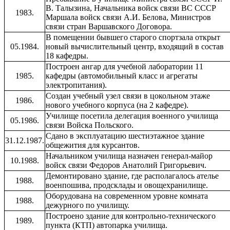
В. Талызина, Начальника войск связи ВС СССР
1983.
Маршала войск связи А.И. Белова, Министров
связи стран Варшавского Договора.
В помещении бывшего старого спортзала открыт
05.1984.
новый вычислительный центр, входящий в состав
18 кафедры.
Построен ангар для учебной лаборатории 11
1985.
кафедры (автомобильный класс и агрегаты
электропитания).
Создан учебный узел связи в цокольном этаже
1986.
нового учебного корпуса (на 2 кафедре).
Училище посетила делегация военного училища
05.1986.
связи Войска Польского.
Сдано в эксплуатацию шестиэтажное здание
31.12.1987.
общежития для курсантов.
Начальником училища назначен генерал-майор
10.1988.
войск связи Федоров Анатолий Григорьевич.
Демонтировано здание, где располагалось ателье
1988.
военпошива, продсклады и овощехранилище.
Оборудована на современном уровне комната
1988.
дежурного по училищу.
Построено здание для контрольно-технического
1989.
пункта (КТП) автопарка училища.