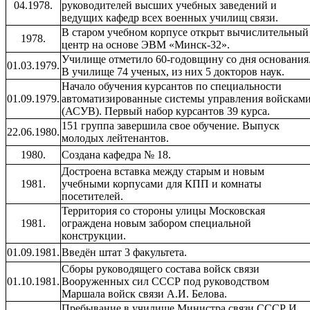
04.1978.
руководителей высших учебных заведений и
ведущих кафедр всех военных училищ связи.
В старом учебном корпусе открыт вычислительный
1978.
центр на основе ЭВМ «Минск-32».
Училище отметило 60-годовщину со дня основания
01.03.1979.
В училище 74 ученых, из них 5 докторов наук.
Начало обучения курсантов по специальности
01.09.1979.
автоматизированные системы управления войскам
(АСУВ). Первый набор курсантов 39 курса.
151 группа завершила свое обучение. Выпуск
22.06.1980.
молодых лейтенантов.
1980.
Создана кафедра № 18.
Достроена вставка между старым и новым
1981.
учебными корпусами для КПП и комнаты
посетителей.
Территория со стороны улицы Московская
1981.
ограждена новым забором специальной
конструкции.
01.09.1981.
Введён штат 3 факультета.
Сборы руководящего состава войск связи
01.10.1981.
Вооруженных сил СССР под руководством
Маршала войск связи А.И. Белова.
Пребывание в училище Министра связи СССР И.