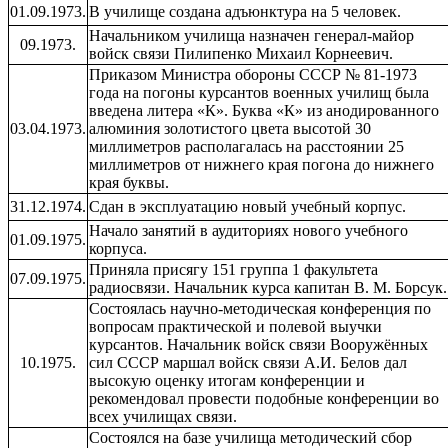
01.09.1973.
В училище создана адъюнктура на 5 человек.
Начальником училища назначен генерал-майор
09.1973.
войск связи Пилипенко Михаил Корнеевич.
Приказом Министра обороны СССР № 81-1973
года на погоны курсантов военных училищ была
введена литера «К». Буква «К» из анодированного
03.04.1973.
алюминия золотистого цвета высотой 30
миллиметров располагалась на расстоянии 25
миллиметров от нижнего края погона до нижнего
края буквы.
31.12.1974.
Сдан в эксплуатацию новый учебный корпус.
Начало занятий в аудиториях нового учебного
01.09.1975.
корпуса.
Приняла присягу 151 группа 1 факультета
07.09.1975.
радиосвязи. Начальник курса капитан В. М. Борсук.
Состоялась научно-методическая конференция по
вопросам практической и полевой выучки
курсантов. Начальник войск связи Вооружённых
10.1975.
сил СССР маршал войск связи А.И. Белов дал
высокую оценку итогам конференции и
рекомендовал провести подобные конференции во
всех училищах связи.
Состоялся на базе училища методический сбор