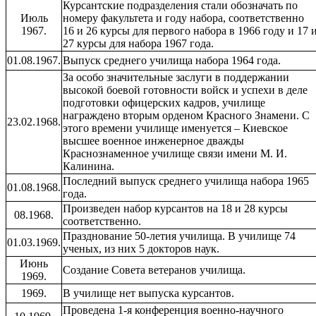
Курсантские подразделения стали обозначать по
Июль
номеру факультета и году набора, соответственно
1967.
16 и 26 курсы для первого набора в 1966 году и 17 
27 курсы для набора 1967 года.
01.08.1967.
Выпуск среднего училища набора 1964 года.
За особо значительные заслуги в поддержании
высокой боевой готовности войск и успехи в деле
подготовки офицерских кадров, училище
награждено вторым орденом Красного Знамени. С
23.02.1968.
этого времени училище именуется – Киевское
высшее военное инженерное дважды
Краснознаменное училище связи имени М. И.
Калинина.
Последний выпуск среднего училища набора 1965
01.08.1968.
года.
Произведен набор курсантов на 18 и 28 курсы
08.1968.
соответственно.
Празднование 50-летия училища. В училище 74
01.03.1969.
ученых, из них 5 докторов наук.
Июнь
Создание Совета ветеранов училища.
1969.
1969.
В училище нет выпуска курсантов.
Проведена 1-я конференция военно-научного