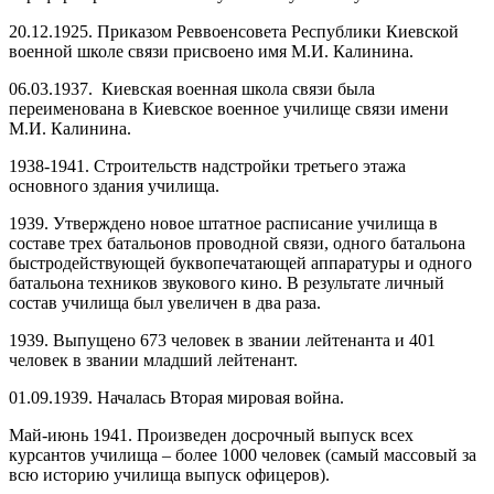
20.12.1925. Приказом Реввоенсовета Республики Киевской
военной школе связи присвоено имя М.И. Калинина.
06.03.1937. Киевская военная школа связи была
переименована в Киевское военное училище связи имени
М.И. Калинина.
1938-1941. Строительств надстройки третьего этажа
основного здания училища.
1939. Утверждено новое штатное расписание училища в
составе трех батальонов проводной
связи, одного батальона
быстродействующей буквопечатающей аппаратуры и одного
батальона техников звукового кино.
В результате личный
состав училища был увеличен в два раза.
1939. Выпущено 673 человек в звании лейтенанта и 401
человек в звании младший лейтенант.
01.09.1939. Началась Вторая мировая война.
Май-июнь 1941. Произведен досрочный выпуск всех
курсантов училища – более 1000 человек (самый массовый за
всю историю училища выпуск офицеров).