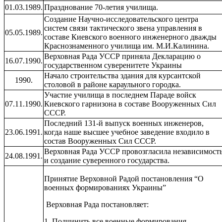
01.03.1989.
Празднование 70-летия училища.
Создание Научно-исследовательского центра
систем связи тактического звена управления в
05.05.1989.
составе Киевского военного инженерного дважды
Краснознаменного училища им. М.И.Калинина.
Верховная Рада УССР приняла Декларацию о
16.07.1990.
государственном суверенитете Украины
Начало строительства здания для курсантской
1990.
столовой в районе караульного городка.
Участие училища в последнем Параде войск
07.11.1990.
Киевского гарнизона в составе Вооруженных Сил
СССР.
Последний 131-й выпуск военных инженеров,
23.06.1991.
когда наше высшее учебное заведение входило в
состав Вооруженных Сил СССР.
Верховная Рада УССР провозгласила независимост
24.08.1991.
и создание суверенного государства.
Принятие Верховной Радой постановления “О
военных формированиях Украины”
Верховная Рада постановляет:
1. Подчинить все военные формирования,