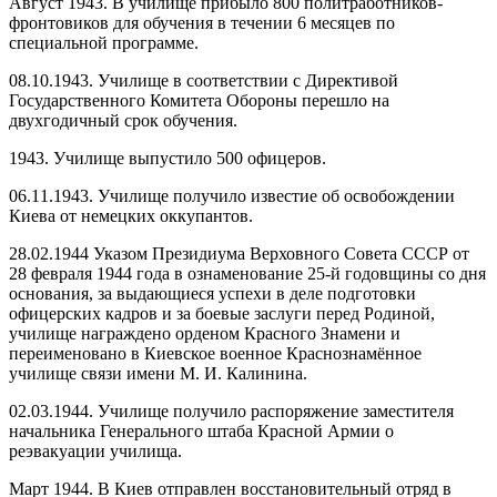
Август 1943. В училище прибыло 800 политработников-
фронтовиков для обучения в течении 6 месяцев по
специальной программе.
08.10.1943. Училище в соответствии с Директивой
Государственного Комитета Обороны
перешло на
двухгодичный срок обучения.
1943. Училище выпустило 500 офицеров.
06.11.1943. Училище получило известие об освобождении
Киева от немецких оккупантов.
28.02.1944 Указом Президиума Верховного Совета СССР от
28 февраля 1944 года в ознаменование 25-й годовщины со дня
основания, за выдающиеся успехи в деле подготовки
офицерских кадров и за боевые заслуги перед Родиной,
училище награждено орденом Красного Знамени и
переименовано в Киевское военное Краснознамённое
училище связи имени М. И. Калинина.
02.03.1944. Училище получило распоряжение заместителя
начальника Генерального штаба
Красной Армии о
реэвакуации училища.
Март 1944. В Киев отправлен восстановительный отряд в