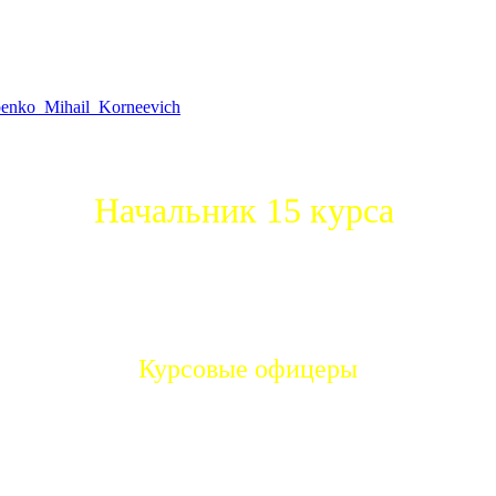
lipenko_Mihail_Korneevich
Начальник 15 курса
Борсук Василий Михайлович
Курсовые офицеры
Шевченко
Гончаренко
дим Михайлович
Виктор Иванов