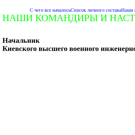
С чего все началось
Список личного состава
Наши 
НАШИ КОМАНДИРЫ И НАС
Начальник
Киевского высшего военного инженерн
Пилипенко Михаил Корнеевич (03.09.1924 – 24.11.20
В рядах РККА с июля 1941 года. Участник парада 7
Воевал на Западном, Калининском, Северо-Западно
Ленинграда, в Курской битве, боях за Днепр, в Корс
За проявленные мужество и героизм в ходе боев за
Пилипенко Михаилу Корнеевичу присвоено звание Ге