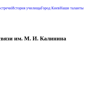
стречи
История училища
Город Киев
Наши таланты
вязи им. М. И. Калинина
СР), Герой Советского Союза.
 Участвовал в битве за Москву, обороне
 Совета СССР 29 октября 1943 года рядовому