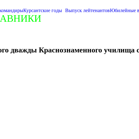
командиры
Курсантские годы
Выпуск лейтенантов
Юбилейные в
ТАВНИКИ
ого дважды Краснознаменного училища с
Генерал-лейтенант войск связи
Пилипенко М.К.
1984 год
09) – советский военачальник, генерал-лейтенант (СС
-го ноября 1941 года на Красной площади в Москве.
м, Воронежском, Степном, 1-м Украинском фронтах.
унь-Шевченковской операции.
 Лютежский плацдарм, Указом Президиума Верховного
роя Советского Союза.