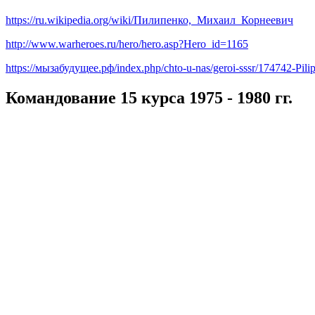
https://ru.wikipedia.org/wiki/Пилипенко,_Михаил_Корнеевич
http://www.warheroes.ru/hero/hero.asp?Hero_id=1165
https://мызабудущее.рф/index.php/chto-u-nas/geroi-sssr/174742-Pi
Командование 15 курса 1975 - 1980 гг.
Филин
Валерий Георгиевич
Ва