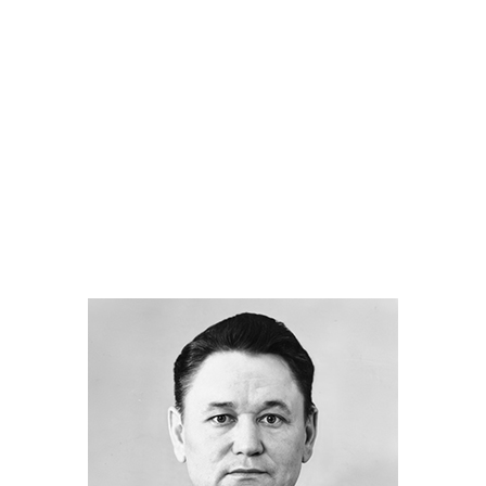
Младший лейтенант
Пилипенко М.К.
1946 год.
Майор
Пилипенко М.К.
1959 год.