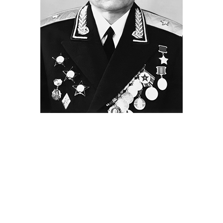
Генерал-майор войск связи
Пилипенко М.К.
1975 год.
Генерал-лейтенант войск связи
Пилипенко М.К.
1983 год.